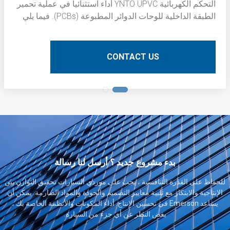
التحكم الكهربائية YNTO UPVC أداء استثنائيا في عملية تحمير
الطبقة الداخلية للوحات الدوائر المطبوعة (PCBs). فيما يلي
وصف فني مفصل:
CONTACT US
بدء مشروع جديد ؟ أرسل لنا رسالة
للحفاظ على القدرة التنافسية ، يجب على موردي السيارات تحقيق التوازن بين
الإنتاجية والابتكار مع تلبية معايير التصميم والجودة والمواد الصارمة. يمكن أن
يساعد Emerson في تحسين الإنتاج. أداء المكونات والأنظمة الخاصة بك ،
بغض النظر عن أي جزء من السيارة.