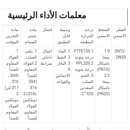
معلمات الأداء الرئيسية
القطر
الضغط
درجة
وسيط
اتصال
مادة
مادة
ا
الاسمي
الاسمي
الحرارة
قابل
جسم
التخزين
ا
المطبقة
للتطبيق
الصمام
المؤقت
DN15-
1.0
1.PTFE150
1. الماء
اتصال
1. يلقي
1.
ب
DN50
ميجا
درجة مئوية
2. النفط
داخلي
الصلب
الفولاذ
ت
باسكال
2.PPL200
3. البخار
مترابط
2.الفولاذ
المقاوم
إ
(PN10)
درجة مئوية
4.
المقاوم
للصدأ
PTFE)
2.5
3. الختم
الأحماض
للصدأ
(304
،
ميجا
الصلب
والقواعد
(304
、
316
،
باسكال
المعدني
316
、
317 لتر)
2.
316L) 3.
°C
425
(PN25)
دوبلكس
دوبلكس
الفولاذ
الفولاذ
المقاوم
المقاوم
للصدأ
للصدأ