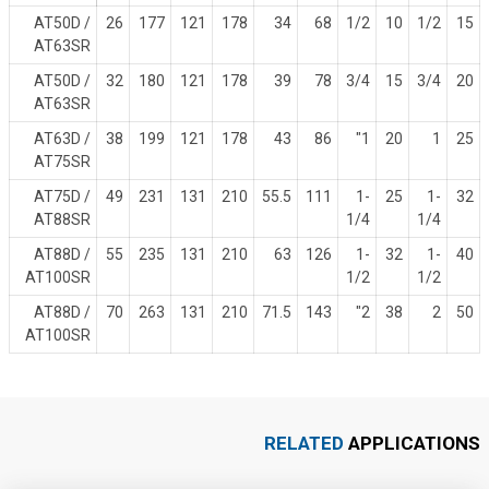
AT50D /
26
177
121
178
34
68
1/2
10
1/2
15
AT63SR
AT50D /
32
180
121
178
39
78
3/4
15
3/4
20
AT63SR
AT63D /
38
199
121
178
43
86
1"
20
1
25
AT75SR
AT75D /
49
231
131
210
55.5
111
1-
25
1-
32
AT88SR
1/4
1/4
AT88D /
55
235
131
210
63
126
1-
32
1-
40
AT100SR
1/2
1/2
AT88D /
70
263
131
210
71.5
143
2"
38
2
50
AT100SR
RELATED
APPLICATIONS