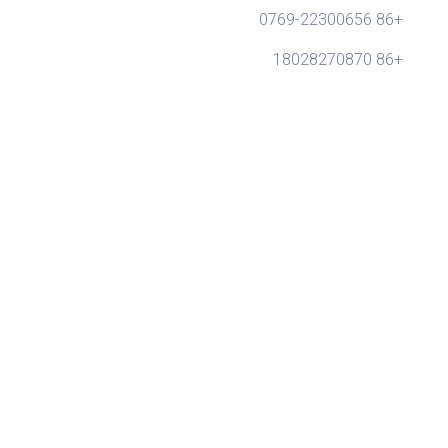
+86 0769-22300656
+86 18028270870
info@gdytong.com
غرفة 307 ، الوحدة 2 ، المبنى 4 ، مدينة تيانان سايبر ، الطريق
الذهبي رقم 1 ، شارع نانتشنغ ، مدينة دونغقوان ، مقاطعة
قوانغدونغ ، الصين.
Quick Links
وطن
منتجات
تطبيق
من نحن