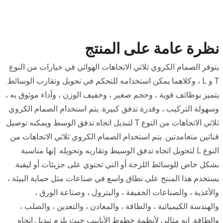
نظرة عامة على المنتج
يتوفر الصمام الكروي ثلاثي الاتجاهات الهوائي في خيارات من النوع
T و L ، وكلاهما يمكن استخدامه للتحكم في تحويل وتقارب الوسائط.
يتميز بوظائف قوية ، وحجم صغير ، وخفيف الوزن ، وأداء موثوق به ،
وسهولة التركيب ، وقدرة تدفق كبيرة. يتم استخدام الصمام الكروي
ثلاثي الاتجاهات من النوع T لتبديل اتجاه تدفق الوسط ويمكنه توصيل
قناتين متعامدتين. يتم استخدام الصمام الكروي ثلاثي الاتجاهات من
النوع L لتحويل اتجاه تدفق الوسيط وتقاربه وتحويله. إنها مناسبة
بشكل خاص للوسائط اللزجة أو التي تحتوي على جزيئات أو ليفية.
يستخدم هذا المنتج على نطاق واسع في صناعات مثل حماية البيئة ،
والأغذية ، والصناعات الخفيفة ، والبترول ، وصناعة الورق ،
والهندسة الكيميائية ، والطاقة ، والمعادن ، والتعدين ، والصلب ،
والطاقة. إنه مثالي لأنظمة خطوط الأنابيب حيث يلزم تبديل اتجاه