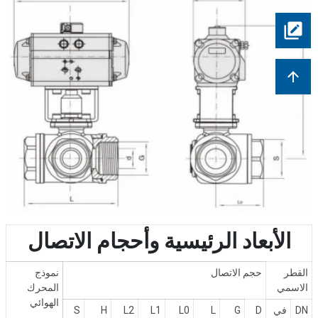
الأبعاد الرئيسية وأحجام الاتصال
القطر
حجم الاتصال
نموذج
الاسمي
المحرك
الهوائي
DN
في
D
G
L
L0
L1
L2
H
S