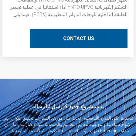
التحكم الكهربائية YNTO UPVC أداء استثنائيا في عملية تحمير
الطبقة الداخلية للوحات الدوائر المطبوعة (PCBs). فيما يلي
وصف فني مفصل:
CONTACT US
بدء مشروع جديد ؟ أرسل لنا رسالة
للحفاظ على القدرة التنافسية ، يجب على موردي السيارات تحقيق التوازن بين
الإنتاجية والابتكار مع تلبية معايير التصميم والجودة والمواد الصارمة. يمكن أن
يساعد Emerson في تحسين الإنتاج. أداء المكونات والأنظمة الخاصة بك ،