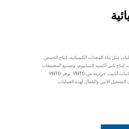
ئية
ات مثل بناء المعدات الكيميائية، إنتاج الحمض،
ت، إنتاج ثاني أكسيد التيتانيوم، وتصنيع المغسفات
جميعها صمامات تحكم YNTO وصمامات أنابيب حرارية من YNTO. توفر YNTO
التشغيل الآمن والفعال لهذه العمليات.