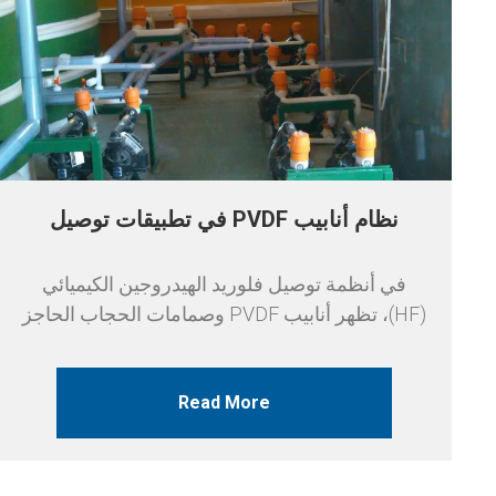
نظام أنابيب PVDF في تطبيقات توصيل
فلوريد الهيدروجين (HF)
في أنظمة توصيل فلوريد الهيدروجين الكيميائي
(HF)، تظهر أنابيب PVDF وصمامات الحجاب الحاجز
الهوائي PVDF أداء ممتازا. المزايا المحددة هي كما
يلي:
Read More