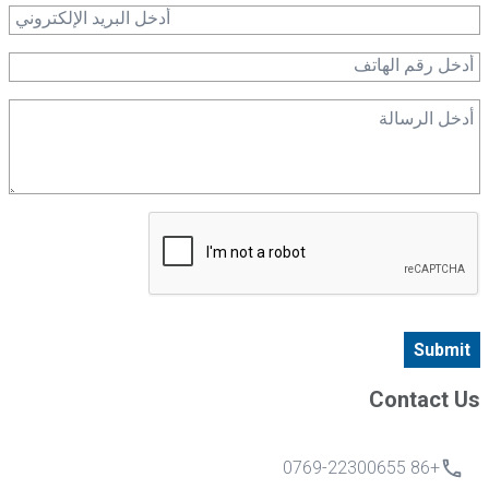
الصمامات الكهربائية: إدارة تدفق عوامل التبريد والسوائل في أنظمة طاقة الرياح والطاقة
الشمسية، مما يحسن الكفاءة والاستقرار.
الصمامات الهوائية: تحسين التحكم في تدفق الهواء في التوربينات والمولدات، مما يعزز
استجابة النظام.
صمامات التحكم: ضبط معدلات تدفق السوائل وضغطها، مما يحسن عمليات التقاط
وتحويل الطاقة.
أنظمة التدفئة 5:
الصمامات الكهربائية: التحكم في تدفق ودرجة حرارة الماء الساخن في أنظمة التدفئة،
لضمان انتقال وتنظيم الحرارة بشكل فعال.
الصمامات الهوائية: تنظم تدفق الهواء وتدفق الغاز في الغلايات والمبادلات الحرارية، مما
يحسن كفاءة التبادل الحراري.
صمامات التحكم: إدارة معدلات التدفق والضغط للماء الساخن والبخار، مع الحفاظ على
توازن النظام الحراري والراحة.
توفر صمامات YNTO تحكما دقيقا في السوائل، مما يضمن تشغيلا فعالا ومستقرا وآمنا
Submit
لأنظمة الطاقة في ظروف معقدة.
Contact Us
+86 0769-22300655