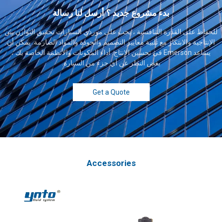
بدء مشروع جديد ؟ أرسل لنا رسالة
للحفاظ على القدرة التنافسية ، يجب على موردي السيارات تحقيق التوازن بين
الإنتاجية والابتكار مع تلبية معايير التصميم والجودة والمواد الصارمة. يمكن أن
يساعد Emerson في تحسين الإنتاج. أداء المكونات والأنظمة الخاصة بك ،
بغض النظر عن أي جزء من السيارة.
Get a Quote
Accessories