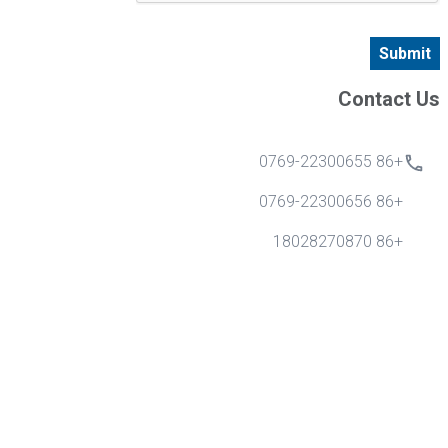
Submit
Contact Us
+86 0769-22300655
+86 0769-22300656
+86 18028270870
info@gdytong.com
غرفة 307 ، الوحدة 2 ، المبنى 4 ، مدينة تيانان سايبر ، الطريق
الذهبي رقم 1 ، شارع نانتشنغ ، مدينة دونغقوان ، مقاطعة
قوانغدونغ ، الصين.
Quick Links