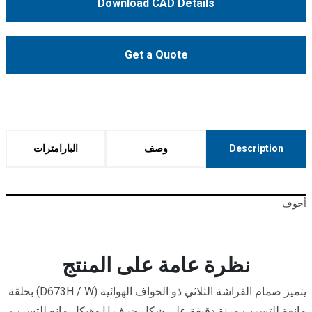
Download CAD Details
Get a Quote
Description
وصف
البارامترات
أجوف
نظرة عامة على المنتج
يتميز صمام الفراشة الثلاثي ذو الحواف الهوائية (D673H / W) بحلقة
مانعة للتسرب مرنة دقيقة على شكل حرف U وهيكل مانع للتسرب