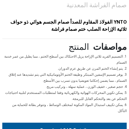
صمام الفراشة المعدنية
YNTO الفولاذ المقاوم للصدأ صمام الجسم هوائي ذو حواف
ثلاثية الإزاحة الصلب ختم صمام فراشة
مواصفات
المنتج
1. التصميم الفريد ثلاثي الإزاحة يزيل الاحتكاك بين أسطح الختم ، مما يطيل من عمر خدمة
الصمام.
2. يتم إنشاء الختم المرن عن طريق عزم الدوران.
3. يوفر تصميم الإسفين المبتكر وظيفة الختم الأوتوماتيكية التي يتم تشديدها عند إغلاق
الصمام ، مما يضمن إحكاما تعويضيا بدون تسرب بين الأسطح.
4. حجم صغير ، خفيف الوزن ، عملية سهلة ، وتركيب مريح.
5. يمكن تكوين المحركات الهوائية والكهربائية وفقا لمتطلبات المستخدم لتلبية احتياجات
التحكم عن بعد والتحكم القابل للبرمجة.
6. يمكن تكييف استبدال المواد المكونة لمختلف الوسائط ، وتتوفر بطانة للحماية من
التآكل.