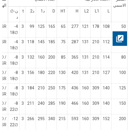
الاسمي
الهو
L
L1
L2
H
H1
D
د1
د2
t
ن-
∅
د
5SR
4-
3
99
125
165
65
277
121
178
108
50
∅18
8SR
4-
3
118
145
185
75
287
131
210
112
65
∅18
D /
8-
3
132
160
200
85
365
131
210
114
80
0SR
∅18
D /
8-
3
156
180
220
130
420
131
210
127
100
5SR
∅18
D /
8-
3
184
210
250
175
436
160
309
140
125
5SR
∅18
D /
8-
3
211
240
285
190
466
160
309
140
150
5SR
∅22
D /
12-
3
266
295
340
215
593
160
309
152
200
0SR
∅22