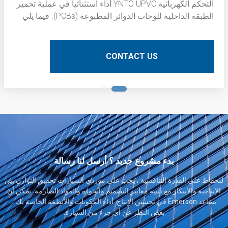
التحكم الكهربائية YNTO UPVC أداء استثنائيا في عملية تحمير
الطبقة الداخلية للوحات الدوائر المطبوعة (PCBs). فيما يلي
وصف فني مفصل:
CONTACT US
بدء مشروع جديد ؟ أرسل لنا رسالة
للحفاظ على القدرة التنافسية ، يجب على موردي السيارات تحقيق التوازن بين
الإنتاجية والابتكار مع تلبية معايير التصميم والجودة والمواد الصارمة. يمكن أن
يساعد Emerson في تحسين الإنتاج. أداء المكونات والأنظمة الخاصة بك ،
بغض النظر عن أي جزء من السيارة.