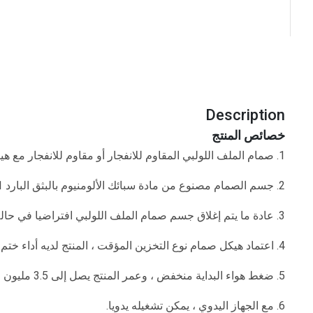
Description
خصائص المنتج
1. صمام الملف اللولبي المقاوم للانفجار أو مقاوم للانفجار مع هيكل يعمل بالطيار.
2. جسم الصمام مصنوع من مادة سبائك الألومنيوم بالبثق البارد 6061.
3. عادة ما يتم إغلاق جسم صمام الملف اللولبي افتراضيا في حالة انقطاع التيار الكهربائي.
4. اعتماد هيكل صمام نوع التخزين المؤقت ، المنتج لديه أداء ختم جيد واستجابة حساسة.
5. ضغط هواء البداية منخفض ، وعمر المنتج يصل إلى 3.5 مليون مرة ؛
6. مع الجهاز اليدوي ، يمكن تشغيله يدويا.