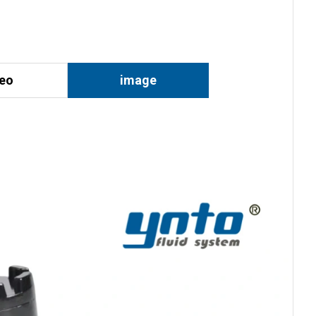
deo
image