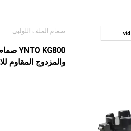
صمام الملف اللولبي
vi
TO KG800
والمزدوج المقاوم للا