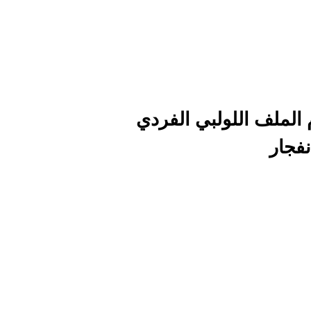
YN صمام الملف اللولبي الفردي
نفجار