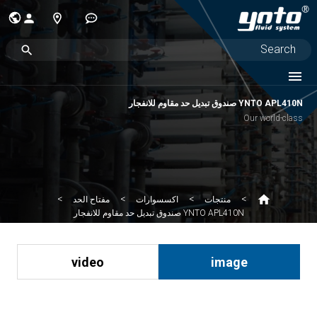
YNTO APL410N صندوق تبديل حد مقاوم للانفجار
Our world-class
منتجات
اكسسوارات
مفتاح الحد
YNTO APL410N صندوق تبديل حد مقاوم للانفجار
video
image