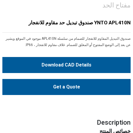
مفتاح الحد
YNTO APL410N صندوق تبديل حد مقاوم للانفجار
صندوق التبديل المقاوم للانفجار للصمام من سلسلة APL410N موجود في الموقع ويشير
عن بعد إلى الوضع المفتوح أو المغلق للصمام. غلاف مقاوم للانفجار ، IP66.
Download CAD Details
Get a Quote
Description
خصائص المنتج