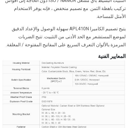
التثبيت البسيط بأي مشغل ISO / NAMUR دون الحاجة إلى أقواس
تركيب باهظة الثمن. مع تصميم منخفض ، فإنه يوفر الاستخدام
الأمثل للمساحة.
يتيح تصميم الكاميرا APL410N سهولة الوصول والإعداد الدقيق
لموضع المستشعر مع الحد الأدنى من التثبيت. تتيح الضربات
المرمزة بالألوان التعرف السريع على المفاتيح المفتوحة / المغلقة.
المعايير الفنية