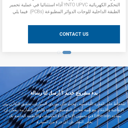
التحكم الكهربائية YNTO UPVC أداء استثنائيا في عملية تحمير
الطبقة الداخلية للوحات الدوائر المطبوعة (PCBs). فيما يلي
وصف فني مفصل:
CONTACT US
بدء مشروع جديد ؟ أرسل لنا رسالة
للحفاظ على القدرة التنافسية ، يجب على موردي السيارات تحقيق التوازن بين
الإنتاجية والابتكار مع تلبية معايير التصميم والجودة والمواد الصارمة. يمكن أن
يساعد Emerson في تحسين الإنتاج. أداء المكونات والأنظمة الخاصة بك ،
بغض النظر عن أي جزء من السيارة.