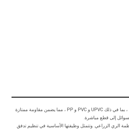
يشيع استخدام صمام البوابة البلاستيكية اليدوية في أنظمة معالجة المياه الصناعية والسكنية. إنه مصنوع من مواد بلاستيكية عالية الجودة ، بما في ذلك UPVC و PVC و PP ، مما يضمن مقاومة ممتازة
السوائل إلى قطع مباشرة.
مة الري الزراعي. وتتمثل وظيفتها الأساسية في تنظيم تدفق