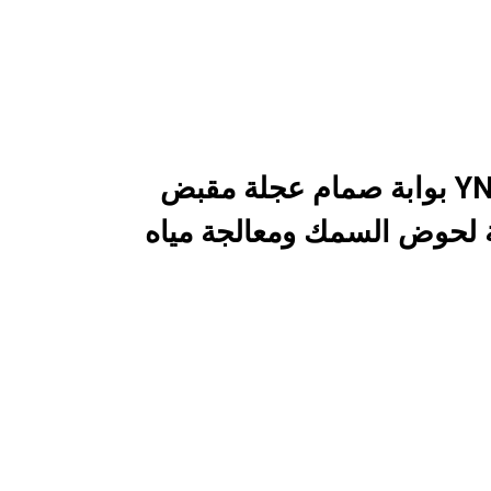
YNTO 20-63mm PVC بوابة صمام عجلة مقبض
ة لحوض السمك ومعالجة مياه