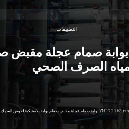
التطبيقات
YNTO 20-63MM PV بوابة صمام عجلة م
ياه الصرف الصحي
 صمام عجلة مقبض صمام بوابة بلاستيكية لحوض السمك ومعالجة مياه الصرف الصحي