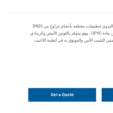
تم تصميم صمام البوابة البلاستيكي اليدوي لتطبيقات مختلفة بأحجام تتراوح من DN20
إلى DN50 (1/2 "إلى 2"). مصنوع من مادة UPVC ، وهو متوفر باللونين الأبيض والرمادي.
ن التثبيت الآمن والموثوق به في أنظمة الأنابيب
Get a Quote