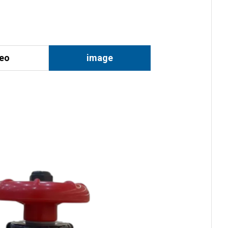
deo
image