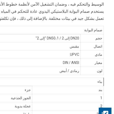
الوسيط والتحكم فيه ، وضمان التشغيل الآمن لأنظمة خطوط الأناب
يستخدم صمام البوابة البلاستيكي اليدوي عادة للتحكم في المياه 
تعمل بشكل جيد في بيئات مختلفة. بالإضافة إلى ذلك ، فإن تكلفتها 
صمام البوابة
حجم
DN20 إلى DN50،1 / 2 "إلى 2"
اتصال
مقبس
مادي
UPVC
معيار
DIN / ANSI
لون
رمادي / أبيض
بناء
بند
جزء
1
الجوز الجذعية
2
عجلة يدوية