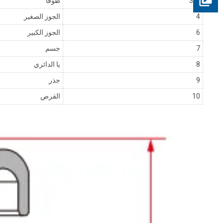
3/5
طوقا
4
الجوز الصغير
6
الجوز الكبير
7
جسم
8
يا الدائري
9
جذر
10
القرص