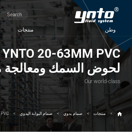
وطن
منتجات
C
لحوض السمك ومعالجة م
Our world-class
منتجات
صمام يدوي
صمام البوابة اليدوي
YNTO 20-63mm PVC بوابة