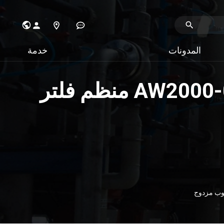
المدونات
خدمة
AW2000-02 / AW3000-03 / AW4000-04 / AW5000-10D منظم فلتر