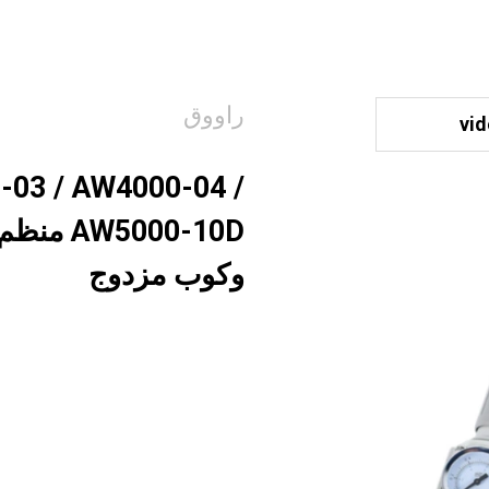
راووق
vi
-03 / AW4000-04 /
5000-10D
وكوب مزدوج