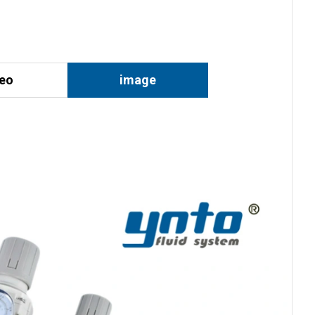
deo
image