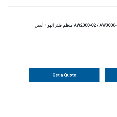
AW2000-02 / AW3000-03 / AW4000-04 / AW5000-10D منظم فلتر الهواء أبيض
Get a Quote