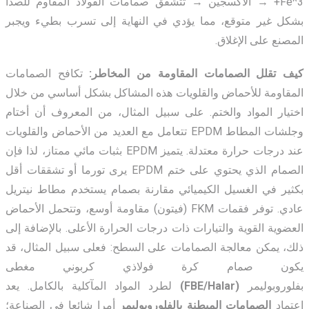
Fe^3+ → الأكسجين → تتشقق صمامات الفولاذ المقاوم للصدأ
بشكل غير متوقع
، مما يؤدي في النهاية إلى تسرب بطيء ويجبر
المصنع على الإغلاق.
كيف تقلل الصمامات المقاومة من المخاطر:
تكافح الصمامات
المقاومة للأحماض والقلويات هذه المشاكل بشكل أساسي من خلال
اختيار المواد والختم. على سبيل المثال، من المعروف أن أختام
وجلشات المطاط EPDM تتعامل مع العديد من الأحماض والقلويات
عند درجات حرارة معتدلة. يتميز EPDM بثبات مائي ممتاز، لذا فإن
الصمام الذي يحتوي على ختم EPDM يرى تورما أو تشققات أقل
بكثير في الغسيل الكيميائي مقارنة بصمام يستخدم مطاط نيتريل
عادي. توفر فقمات FKM (فيتون) مقاومة أوسع، وتتحمل الأحماض
العضوية القوية والتيارات ذات درجات الحرارة الأعلى. بالإضافة إلى
ذلك، يمكن معالجة الصمامات على السطح: فعلى سبيل المثال، قد
يكون صمام كرة فولاذي كربوني مغطى
بفلوروبوليمر
(FBE/Halar)
لطرد المواد المآكلية بالكامل. يعد
اعتماد
الصمامات المبطنة بالفلوروبوليمر
أمرا شائعا في الصناعة؛