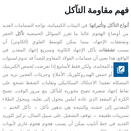
فهم مقاومة التآكل
أنواع التآكل وتأثيراتها:
في البيئات الكيميائية، تواجه الصمامات العديد
من أوضاع الهجوم. غالبا ما تعزز السوائل الحمضية
تآكل
الحفر
وتشققات الإجهاد، بينما يمكن للوسط القلوي (الكاوتي) أن
يسبب
تشققات
تآكل الإجهاد الكاوية وتسريع إجهاد المعدن. في
الواقع، هذا يعني أن صمامات الفولاذ المقاوم للصدأ قد تدوم لسنوات
في المياه المحايدة، ولكن فقط لأسابيع إذا تعرضت لحمض الكبريتيك
الساخن أو حمض الهيدروكلوريك. الأملاح وجزيئات العجين تزيد من
المشكلة تعقيدا: الاحتكاك الميكانيكي وتقلبات الضغط تشجع على
نقاط إجهاد صغيرة تصبح محورية للتآكل. مع مرور الوقت، تصبح
الكرة أو المقعد الذي عادة أملس يتحول إلى تقلية، ويتحول الطلاء
المعدني إلى خشنة. والنتيجة هي
تدهور تآكل → تآكل الختم →
تسريبات طفيفة → توقف التشغيل
. على سبيل المثال، تركيز كلوريد
الحديد في خط أنابيب يمكن أن يسبب
هجوم هجوم غازي لأيونات