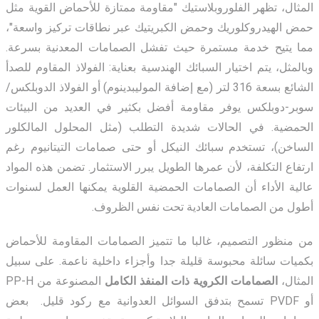
المثال، تظهر الفلوروبلاستيك "مقاومة ممتازة للأحماض القوية مثل
حمض الهيدروكلوريك وحمض الكبريتيك عبر نطاقات تركيز واسعة"،
مما يتيح خدمة مستمرة حيث تفشل الصمامات المعدنية بسرعة.
وبالمثل، يتم اختيار السبائك الهندسية بعناية: الفولاذ المقاوم للصدأ
الشائع بسعة 316 لتر (مع إضافة الموليبدينوم) أو الفولاذ الدوبلكس/
سوبر-دوبلكس يوفر مقاومة أفضل بكثير في العديد من البيئات
الحمضية. في الحالات شديدة التطلب (مثل المحلول المالكلور
الساخن)، تستخدم سبائك النيكل أو حتى صمامات التيتانيوم رغم
ارتفاع التكلفة، لأن عمرها الطويل يبرر الاستثمار. تضمن هذه المواد
عالية الأداء أن الصمامات الحمضية القلوية يمكنها العمل لسنوات
أطول من الصمامات العادية تحت نفس الظروف.
من منظور التصميم، غالبا ما تتميز الصمامات المقاومة للأحماض
بكميات سائلة محبوسة قليلة جدا وأجزاء داخلية ناعمة. على سبيل
المثال،
الصمامات الكروية ذات المنفذ الكامل
المصنوعة من PP-H
أو PVDF تسمح بتدفق السوائل العدوانية مع ركود قليل. بعض