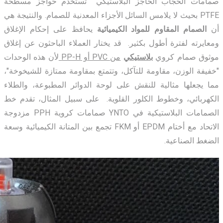
صمامات الحجاب الحاجز البلاستيكي
تستخدم حواجز مسطحة
PTFE بحيث لا يلامس السائل الأجزاء المعدنية للصمام. والنتيجة هي
أن
الصمام المقاوم للمواد الكيميائية
يحافظ على إحكام الإغلاق
ومعايرته لفترة أطول بكثير. قد يختار العملاء الباحثون عن إغلاق
موثوق صمام
كروي
بلاستيكي
من PVC أو PP-H
لأن هذه الوحدات
"خفيفة الوزن، مقاومة للتآكل، وتتمتع بمقاومة ممتازة للشيخوخة"،
مما يجعلها مثالية للنقش على لوحة الدوائر المطبوعة، والطلاء
الكهربائي، وخطوط الكلور القلوية. على سبيل المثال، تقدم خط
الصمامات البلاستيكية في YNTO صمامات كروية PPH مزدوجة
الاتحاد
مع أختام EPDM أو FKM تجمع بين المتانة الكيميائية وسعة
الضغط الصناعية.