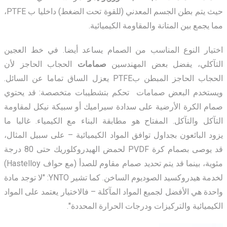
حيث يتم بطن الجسم المعدني (للقوة تحت الضغط) داخليا ب PTFE،
مما يجمع بين المتانة والمقاومة الكيميائية.
اختيار النوع المناسب من الصمام يساعد أيضا. في خط العجين
التآكلي، يفضل بعض المهندسين
صمامات
الحجاب الحاجز لأن
الحجاب الحاجز المبطن بPTFE يعزل الساق تماما عن السائل.
ويستخدم البعض صمامات
تحكم بتشطيبات متخصصة: قد يحتوي
صمام الكرة الأرضية على سدادة سيراميك أو سبيكة نيكل لمقاومة
التآكل والتآكل. المفتاح هو مطابقة البناء مع الكيمياء. غالبا ما
يزود البائعون
بجداول توافق المواد الكيميائية
– على سبيل المثال،
قد يوصى بصمام كرة PVDF لحمض الهيدروكلوريك حتى 80 درجة
مئوية، بينما قد يتم تحديد صمام مقاوم للصدأ (مع حواف Hastelloy)
لخدمة هيدروكسيد الصوديوم الساخن. كما تشير YNTO: "لا توجد مادة
واحدة هي الأفضل لجميع المواد المآكلة – فالاختيار يعتمد على المواد
الكيميائية والتركيزات ودرجات الحرارة المحددة".