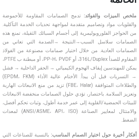
ملخص الميزات والفوائد:
تدمج الصمامات المقاومة للأحموضة
والقلويات مواد وتصاميم متقدمة لمواجهة تحديات الخدمة التآكلية.
من الحواجز الفلوروبوليمرية إلى أجسام السبائك الثقيلة، تمنع هذه
الصمامات سلاسل
السبب→النتيجة →الصدمة
التي تعاني من
الصمامات العادية. من خلال اختيار صمامات مصنوعة من الفولاذ
المقاوم للصدأ 316L/Duplex، أو PP-H، PVDF، أو مبطنة ب PTFE،
يمكن للمهندسين إيقاف
الهجوم الكيميائي → الحفر الداخلية → فشل
→ التسربات
قبل أن يبدأ. الأختام عالية الأداء (EPDM، FKM)
والطلاءات المتوافقة (FBE، Halar) تزيد من منع الانبعاثات الهاربة
وتعزيز السلامة. باختصار، تؤدي حلول الصمامات منخفضة الانبعاثات
للبيئات الحمضية/القلوية إلى عمر خدمة أطول، وثبات تحكم أفضل،
والامتثال لمعايير الصناعة (ANSI/ASME، API، ISO) لمعدات
الضغط.
أفكار أخيرة حول اختيار الصمام المناسب:
بالنسبة للصناعات التي