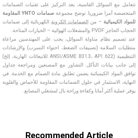
تتعامل مع السوائل القاسية، يعد التركيز على تقنيات الصمامات
المتخصصة أمرا ضروريا. توضح مجموعة
صمامات YNTO المقاومة
للمواد الكيميائية
– من
الصمامات الكروية
الكهربائية إلى صمامات
الحجاب الحاجز PVDF والمشغلات الهوائية – الخيارات المتاحة.
عند تصميم نظام مناولة السوائل، يجب على المهندسين مراعاة
متطلبات السلامة (تصنيفات الضغط، احتواء التسرب) والإرشادات
التنظيمية (ANSI/ASME B31.3، API 622 للانبعاثات الهاربة، إلخ)
إلى جانب بيانات التآكل. التشاور مع المصنعين ومراجعة جداول
توافق المواد الكيميائية يضمن تطابق مادة الصمام مع الخدمة. في
النهاية، الاستثمار في حلول الصمامات المقاومة للأحماض والقلوية
يوفر عملية أكثر أمانا وكفاءة وراحة بال لمشغلي المصانع.
Recommended Article