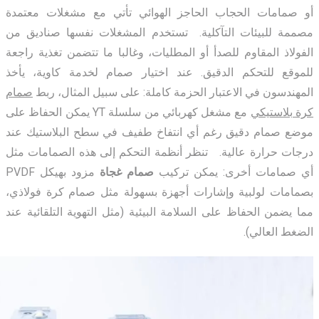
أو صمامات الحجاب الحاجز الهوائي تأتي مع مشغلات معتمدة
مصممة
للبيئات التآكلية. تستخدم المشغلات نفسها صناديق من
الفولاذ المقاوم للصدأ أو المطليات، وغالبا ما تتضمن تغذية راجعة
للموقع للتحكم الدقيق. عند اختيار صمام لخدمة كاوية، يأخذ
المهندسون في الاعتبار الحزمة كاملة: على سبيل المثال، ربط
صمام
كرة بلاستيكي
مع مشغل كهربائي من سلسلة YT يمكن الحفاظ على
موضع صمام دقيق رغم أي انتفاخ طفيف في سطح البلاستيك عند
درجات حرارة عالية.
تنظر أنظمة التحكم إلى هذه الصمامات مثل
أي صمامات أخرى:
يمكن تركيب
صمام غجاة
مزود بهيكل
PVDF
بصمامات لولبية وإشارات أجهزة بسهولة مثل صمام كرة فولاذي،
مما يضمن الحفاظ على السلامة البيئية (مثل التهوية التلقائية عند
الضغط العالي).