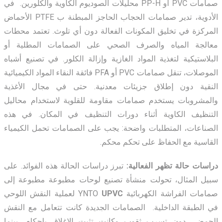
صمامات PVC أو PP-H محليلات الصوديوم الكاوية والكلورين. في
الأدوية، تدير صمامات الحجاب الحاجز المبطنة ب PTFE الأحماض
المركزة في تخليق المكونات الفعالة دون أي تلوث. تعتمد محطات
معالجة المياه والصرف الصحي على الصمامات المطلية أو
البلاستيكية لتغذية المواد الغازية وإزالة الكلور. في تصنيع أشباه
الموصلات، تنقل صمامات PVC أو PFA فائقة النقاء المواد الكيميائية
النقية دون إطلاق جزيئات معدنية. حتى في مجال الأغذية
والمشروبات يستخدم صمامات مقاومة للقلوية لاستخدام محاليل
التنظيف الكاوية أثناء دورات التنظيف في المكان. في هذه
الصناعات، المتطلبات واضحة: يجب على الصمامات تحمل الكيمياء
القاسية مع الحفاظ على تحكم محكم.
دراسات حالة تظهر الفعالية:
تبرز دراسات الحالة هذه الفوائد. على
سبيل المثال، تحولت منشأة تصنيع لوحات مطبوعة مطبوعة إلى
صمامات الفراشة الكهربائية YNTO
UPVC
لعملية النقش اللوحي
في الطبقة الداخلية. الصمامات الجديدة كانت تتعامل مع النقش
الحمضي دون تسرب ثقوب وكانت تثبت الإغلاق بإحكام، بينما