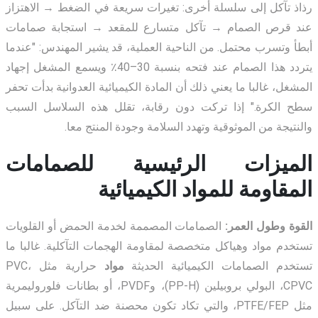
رذاذ تآكل إلى سلسلة أخرى:
تغيرات سريعة في الضغط → الاهتزاز
عند قرص الصمام → تآكل متسارع للمقعد → استجابة صمامات
أبطأ وتسرب محتمل
. من الناحية العملية، قد يشير المهندس: "عندما
يتردد هذا الصمام عند فتحه بنسبة 30–40٪ ويسمع المشغل إجهاد
المشغل، غالبا ما يعني ذلك أن المادة الكيميائية العدوانية بدأت تحفر
سطح الكرة." إذا تركت دون رقابة، تقلل هذه السلاسل السبب
والنتيجة من الموثوقية وتهدد السلامة وجودة المنتج معا.
الميزات الرئيسية للصمامات
المقاومة للمواد الكيميائية
القوة وطول العمر:
الصمامات المصممة لخدمة الحمض أو القلويات
تستخدم مواد وهياكل متخصصة لمقاومة الهجمات التآكلية. غالبا ما
تستخدم الصمامات الكيميائية الحديثة
مواد
حرارية مثل PVC،
CPVC، البولي بروبيلين (PP-H)، وPVDF، أو بطانات فلوروليمرية
مثل PTFE/FEP، والتي تكاد تكون محصنة ضد التآكل. على سبيل