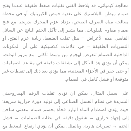
معالجة كيميائي، قد يلاحظ الفني تقلبات ضغط طفيفة عندما يفتح
صمام مبطن بالبلاستيك على تغذية حمض الكبريتيك. أو في محطة
معالجة مياه الصرف الصحي، يزداد عزم المحرك تدريجيا مع فتح
صمام مقاوم للقلويات، مما يشير إلى تآكل الختم الناتج عن السائل
القاسي. هذه الأعراض – مثل تقلب الضغط، زيادة عزم الفتح، أو
التسربات الطفيفة – هي علامات كلاسيكية على أن المكونات
الداخلية للصمام تتعرض لهجوم من وسط تآكلي. مع مرور الوقت،
يمكن أن يؤدي هذا التآكل إلى تشققات دقيقة في مقاعد الصمامات
أو حتى حفر في الأجزاء المعدنية، مما يؤدي بعد ذلك إلى تنقطات غير
متوقعة أو فشل كامل في الصمام.
على سبيل المثال، يمكن أن تؤدي تقلبات الرقم الهيدروجيني
الشديدة في نظام الغسل الصناعي إلى توليد دورة حرارية سريعة:
حيث يؤدي اصطدام الماء البارد فجأة بجسم صمام معدني ساخن
إلى
إجهاد حراري → شقوق دقيقة في بطانة الصمامات → فشل
الختم → تسربات هاربة
. وبالمثل، يمكن أن يؤدي ارتفاع الضغط مع